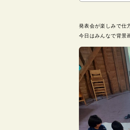
発表会が楽しみで仕
理念・目標
今日はみんなで背景
食事・食育
年間行事
園での一日
お知らせ一覧