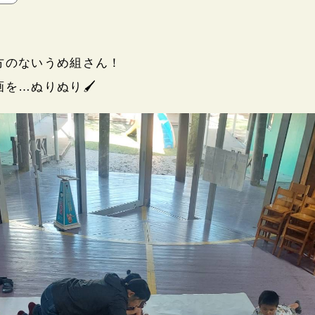
方のないうめ組さん！
５つの特色
画を…ぬりぬり
🖌
施設・設備
クラス紹介
概要
光耀福祉会