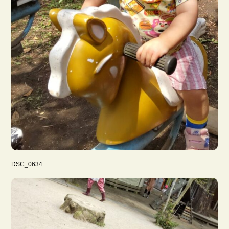
DSC_0634