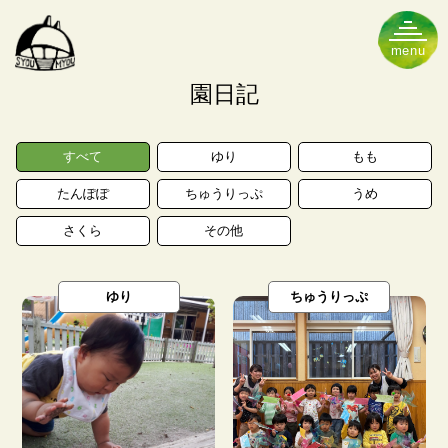
トップページ
園日記
すべて
ゆり
もも
保育のこと
園のこと
たんぽぽ
ちゅうりっぷ
うめ
さくら
その他
ゆり
ちゅうりっぷ
理念・目標
５つの特色
食事・食育
施設・設備
年間行事
クラス紹介
園での一日
概要