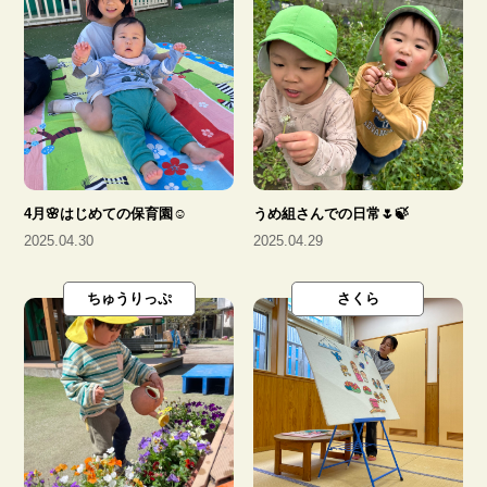
陵南児童クラブ
地域子育て支援センター
ひだまり
4月🌸はじめての保育園☺️
うめ組さんでの日常🌷🍃
2025.04.30
2025.04.29
ちゅうりっぷ
さくら