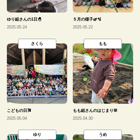
光耀福祉会
ゆり組さんの1日🐣
５月の様子🌿🫧
入園のご案内
2025.05.24
2025.05.22
さくら
もも
募集要項
よくある質問
こどもの日🎏
もも組さんのはじまり🌸
お知らせ一覧
2025.05.04
2025.04.30
給食一覧
ゆり
うめ
園日記一覧