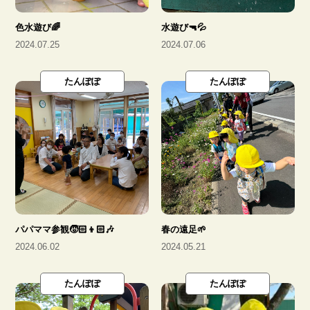
色水遊び🌈
水遊び🔫💦
2024.07.25
2024.07.06
たんぽぽ
たんぽぽ
パパママ参観🧒🏻👦🏻🎶
春の遠足🌱
2024.06.02
2024.05.21
たんぽぽ
たんぽぽ