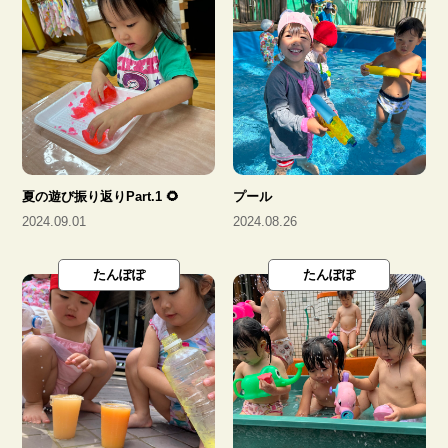
陵南児童クラブ
地域子育て支援センター
ひだまり
夏の遊び振り返りPart.1 🌻
プール
2024.09.01
2024.08.26
たんぽぽ
たんぽぽ