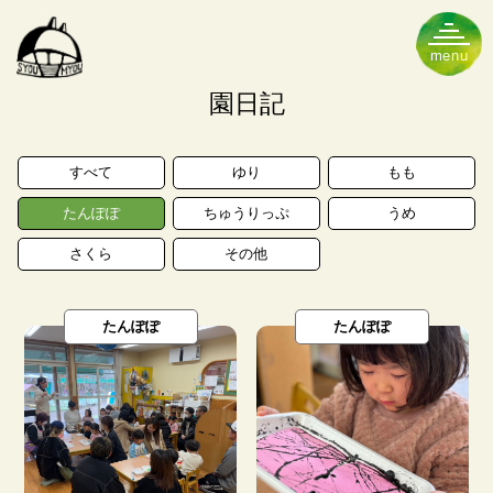
トップページ
園日記
すべて
ゆり
もも
保育のこと
園のこと
たんぽぽ
ちゅうりっぷ
うめ
さくら
その他
たんぽぽ
たんぽぽ
理念・目標
５つの特色
食事・食育
施設・設備
年間行事
クラス紹介
園での一日
概要