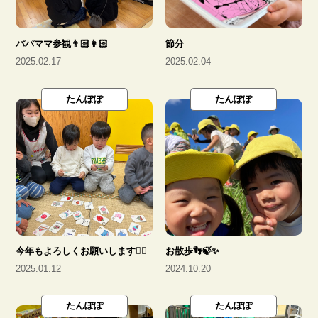
光耀福祉会
パパママ参観👨🏻👩🏻
節分
入園のご案内
2025.02.17
2025.02.04
たんぽぽ
たんぽぽ
募集要項
よくある質問
今年もよろしくお願いします🙂‍↕️
お散歩👣🍃✨
お知らせ一覧
2025.01.12
2024.10.20
給食一覧
たんぽぽ
たんぽぽ
園日記一覧